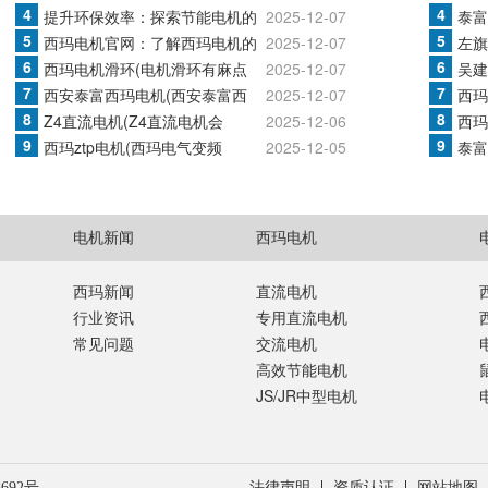
4
4
提升环保效率：探索节能电机的
2025-12-07
泰富
5
5
西玛电机官网：了解西玛电机的
2025-12-07
左旗
6
6
西玛电机滑环(电机滑环有麻点
2025-12-07
吴建
7
7
西安泰富西玛电机(西安泰富西
2025-12-07
西玛
8
8
Z4直流电机(Z4直流电机会
2025-12-06
西玛
9
9
西玛ztp电机(西玛电气变频
2025-12-05
泰富
电机新闻
西玛电机
西玛新闻
直流电机
行业资讯
专用直流电机
常见问题
交流电机
高效节能电机
JS/JR中型电机
8692号
法律声明
资质认证
网站地图