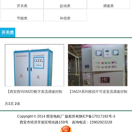
开关类
起动类
调速类
节能类
补偿类
开关类
【西安西玛SMZD数字直流调速控制
【SMZA系列模拟不可逆直流调速控制
柜】
柜 西玛控制柜】
共
1
页
2
条
Copyright © 2014 西安电机厂 版权所有
陕ICP备17017192号-3
西安市经济开发区明光路159号 咨询电话：15902923228