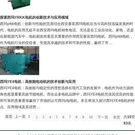
探索西玛YRKK电机的创新技术与应用领域
西玛yrkk电机：创新与性能的完美结合西安泰富西玛电机在当今高科技迅猛发展的时
代，电机的应用无处不在西安西玛电机销售电话。无论是在工业自动化、家电，还是
在新能源汽车中，电机都发挥着至关重要的作用西安泰富西玛电机。西玛yrkk电机，
作为电机行业的佼佼者，凭借其卓越的技术和可靠的性能，赢得了市 ...
西玛YE4电机：高效能电动机的技术创新与应用
西玛YE4电机：高效能与稳定性的理想选择在现代工业的发展中，电机作为动力源的
角色愈显重要高效节能电机。而在众多电机品牌中，西玛YE4电机凭借其优良的性能
和可靠的质量逐渐赢得了市场的认可西玛ztp电机。本文将深入探讨西玛YE4电机的特
点、应用领域及其优势 ...
首页
上一页
1
共
10
页
2
3
4
5
6
7
8
9
10
下一页
末页
93
条