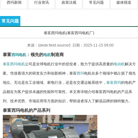
西玛新闻
行业资讯
政策法规
常见问题
媒体报道
常见问题
泰富西玛电机(泰富西玛电机厂)
来源：{dede:field.source/} 日期：2025-11-15 09:00
泰富
：领先的
制造商
西玛电机
电机
泰富西玛电机
公司是全球电机行业中的佼佼者，致力于提供高质量的
电动机
解决方
案。凭借着强大的研发实力和创新精神，泰富
西玛
电机在多个领域中都占据了领先
地位。无论是在工业领域、家电行业，还是在交通运输系统中，
泰富西玛
的电机产
品都在为客户提供卓越的性能和可靠性。本文将详细介绍泰富西玛电机的产品系
列、技术优势、市场应用等方面的知识，帮助读者深入了解该品牌的独特魅力。
泰富西玛电机的产品系列